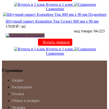
Купить в 1 клик
Сравнение
Подробнее
Штучный паркет Komodoor Тик Селект 800 мм х 90 мм
17039 ₽
/ м2
код товара: 04-223
В корзину
Купить дешевле
Купить в 1 клик
Сравнение
Страницы
Акции
Распродажи
Оплата
Обмен и возврат
Укладка