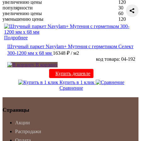
увеличению цены
120
популярности
30
увеличению цены
60
уменьшению цены
120
Подробнее
Штучный паркет Navylam+ Мутения с герметиком Селект
300-1200 мм х 68 мм
16348 ₽
/ м2
код товара: 04-192
В корзину
Купить дешевле
Купить в 1 клик
Сравнение
Страницы
Акции
Распродажи
Оплата