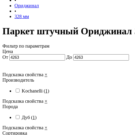
•
Ориджинал
•
328 мм
Паркет штучный Ориджинал 
Фильтр по параметрам
Цена
От
До
Подсказка свойства
×
Производитель
Kochanelli
(1)
Подсказка свойства
×
Порода
Дуб
(1)
Подсказка свойства
×
Сортировка