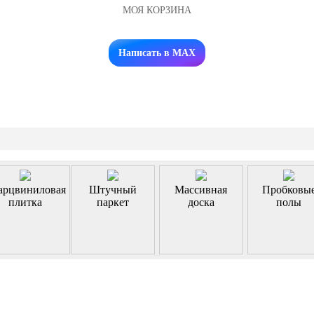
МОЯ КОРЗИНА
Заказать звонок
Написать в MAX
арцвиниловая
Штучный
Массивная
Пробковы
плитка
паркет
доска
полы