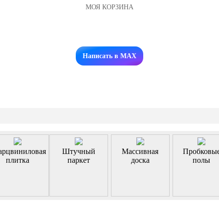
МОЯ КОРЗИНА
Заказать звонок
Написать в MAX
арцвиниловая
Штучный
Массивная
Пробковы
плитка
паркет
доска
полы