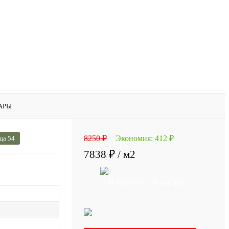
АРЫ
8250 ₽
Экономия:
412 ₽
ца 54
7838 ₽
/ м2
В корзину