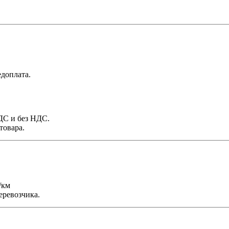
доплата.
НДС и без НДС.
товара.
/км
еревозчика.