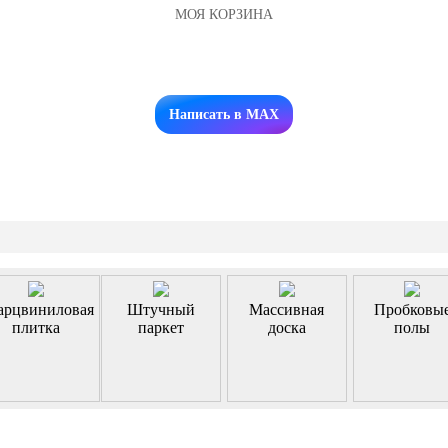
МОЯ КОРЗИНА
Заказать звонок
Написать в MAX
арцвиниловая
Штучный
Массивная
Пробковы
плитка
паркет
доска
полы