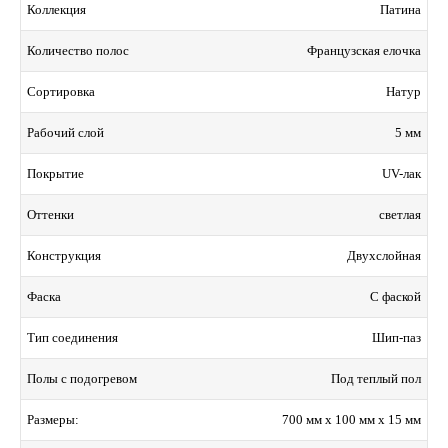
Патина
Коллекция
Французская елочка
Количество полос
Натур
Сортировка
5 мм
Рабочий слой
UV-лак
Покрытие
светлая
Оттенки
Двухслойная
Конструкция
С фаской
Фаска
Шип-паз
Тип соединения
Под теплый пол
Полы с подогревом
700 мм x 100 мм x 15 мм
Размеры: