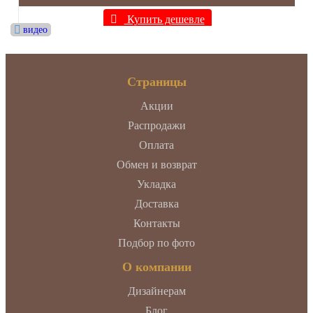
Купить дешевле
видео
видео
видео
видео
видео
видео
видео
видео
видео
видео
Страницы
Акции
Распродажи
Оплата
Обмен и возврат
Укладка
Доставка
Контакты
Подбор по фото
О компании
Дизайнерам
Блог