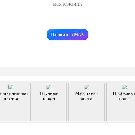
МОЯ КОРЗИНА
Заказать звонок
Написать в MAX
арцвиниловая
Штучный
Массивная
Пробковы
плитка
паркет
доска
полы