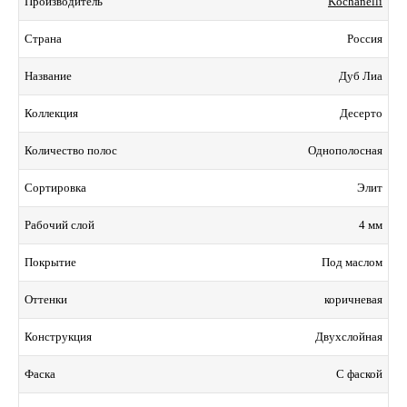
Kochanelli
Производитель
Россия
Страна
Дуб Лиа
Название
Десерто
Коллекция
Однополосная
Количество полос
Элит
Сортировка
4 мм
Рабочий слой
Под маслом
Покрытие
коричневая
Оттенки
Двухслойная
Конструкция
С фаской
Фаска