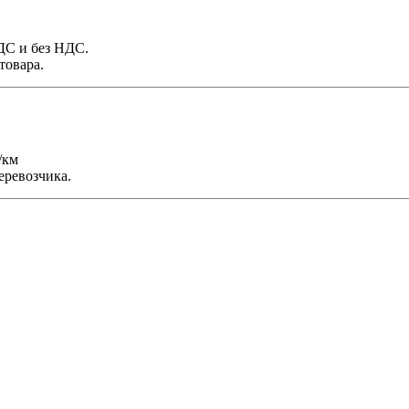
НДС и без НДС.
товара.
/км
еревозчика.