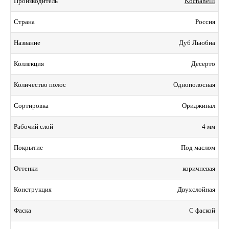
Kochanelli
Производитель
Россия
Страна
Дуб Льюбиа
Название
Десерто
Коллекция
Однополосная
Количество полос
Ориджинал
Сортировка
4 мм
Рабочий слой
Под маслом
Покрытие
коричневая
Оттенки
Двухслойная
Конструкция
С фаской
Фаска