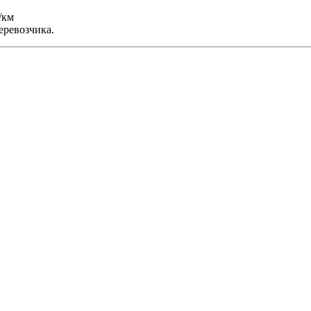
/км
еревозчика.