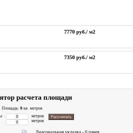
7770
руб./
м2
7350
руб./
м2
ятор расчета площади
Площадь:
0
кв. метров
ы:
метров
Рассчитать
метров
Диагональная укладка -
0
пачек