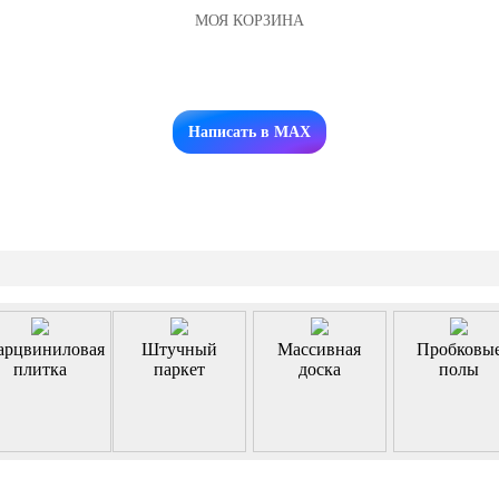
МОЯ КОРЗИНА
Заказать звонок
Написать в MAX
арцвиниловая
Штучный
Массивная
Пробковы
плитка
паркет
доска
полы