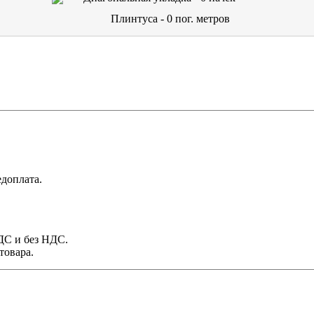
Плинтуса -
0
пог. метров
доплата.
НДС и без НДС.
товара.