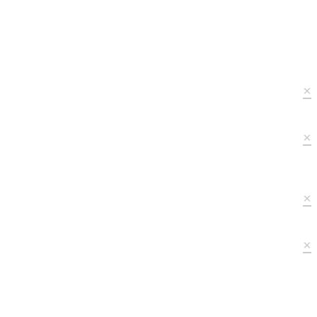
×
×
×
×