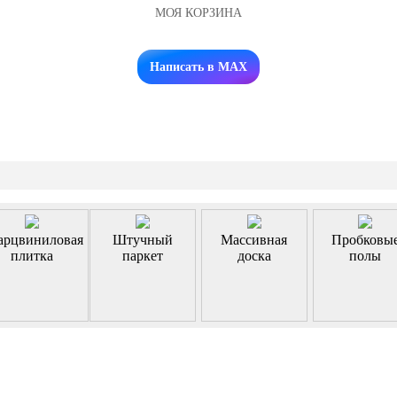
МОЯ КОРЗИНА
Заказать звонок
Написать в MAX
арцвиниловая
Штучный
Массивная
Пробковы
плитка
паркет
доска
полы