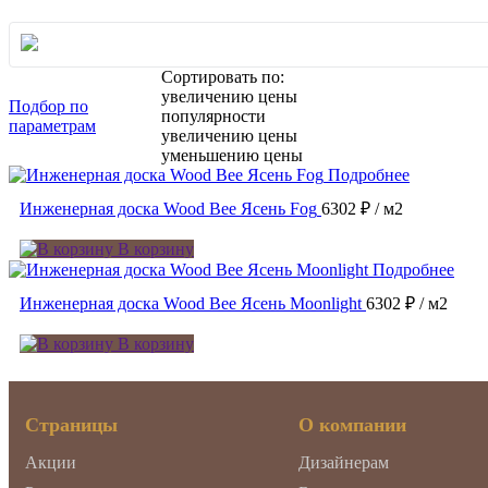
Сортировать по:
увеличению цены
Подбор по
популярности
параметрам
увеличению цены
уменьшению цены
Подробнее
Инженерная доска Wood Bee Ясень Fog
6302 ₽
/ м2
В корзину
Подробнее
Инженерная доска Wood Bee Ясень Moonlight
6302 ₽
/ м2
В корзину
Страницы
О компании
Акции
Дизайнерам