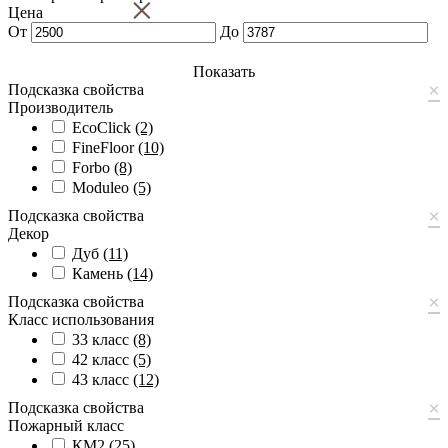
×
Цена
От
До
Показать
×
Подсказка свойства
Производитель
EcoClick
(2)
FineFloor
(10)
Forbo
(8)
Moduleo
(5)
×
Подсказка свойства
Декор
Дуб
(11)
Камень
(14)
×
Подсказка свойства
Класс использования
33 класс
(8)
42 класс
(5)
43 класс
(12)
×
Подсказка свойства
Пожарный класс
КМ2
(25)