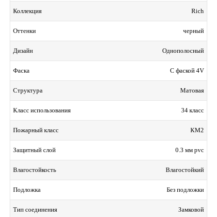
Rich
Коллекция
черный
Оттенки
Однополосный
Дизайн
С фаской 4V
Фаска
Матовая
Структура
34 класс
Класс использования
КМ2
Пожарный класс
0.3 мм pvc
Защитный слой
Влагостойкий
Влагостойкость
Без подложки
Подложка
Замковой
Тип соединения