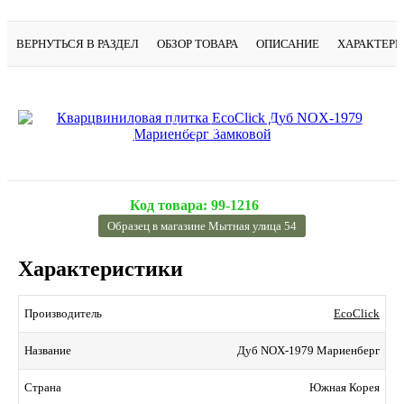
ВЕРНУТЬСЯ В РАЗДЕЛ
ОБЗОР ТОВАРА
ОПИСАНИЕ
ХАРАКТЕР
Подробнее
Код товара:
99-1216
Образец в магазине Мытная улица 54
Характеристики
EcoClick
Производитель
Дуб NOX-1979 Мариенберг
Название
Южная Корея
Страна