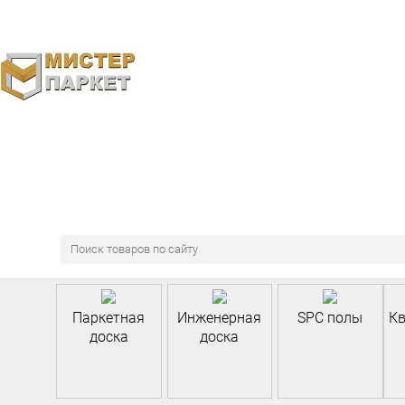
8 (495) 970-46-85
Паркетная
Инженерная
SPC полы
Кв
доска
доска