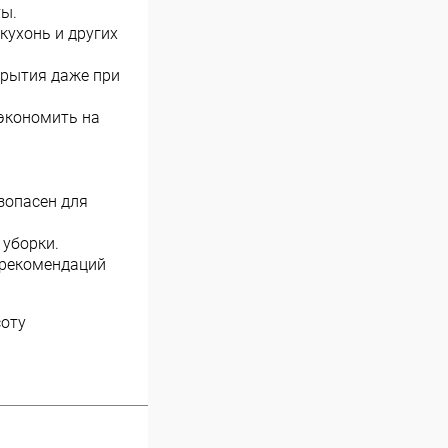
ты.
ухонь и других
крытия даже при
экономить на
зопасен для
 уборки.
 рекомендаций
соту