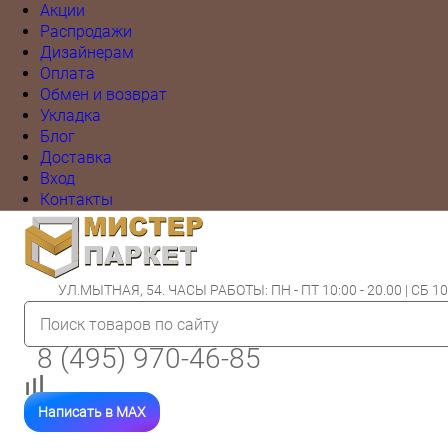
Акции
Распродажи
Дизайнерам
Оплата
Обмен и возврат
Укладка
Блог
Доставка
Вход
Контакты
УЛ.МЫТНАЯ, 54. ЧАСЫ РАБОТЫ: ПН - ПТ 10:00 - 20.00 | СБ 10:
8 (495) 970-46-85
Написать в MAX