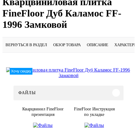
Кварцвиниловая плитка
FineFloor Дуб Каламос FF-
1996 Замковой
ВЕРНУТЬСЯ В РАЗДЕЛ
ОБЗОР ТОВАРА
ОПИСАНИЕ
ХАРАКТЕР
Хочу скидку
Подробнее
ФАЙЛЫ
Кварцвинил FineFloor
FineFloor Инструкция
презентация
по укладке