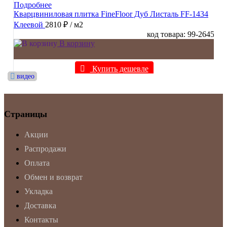
Подробнее
Кварцвиниловая плитка FineFloor Дуб Листаль FF-1434
Клеевой
2810 ₽
/ м2
код товара: 99-2645
В корзину
Купить дешевле
видео
видео
видео
видео
видео
видео
видео
видео
видео
видео
Страницы
Акции
Распродажи
Оплата
Обмен и возврат
Укладка
Доставка
Контакты