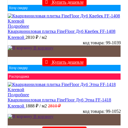
Купить дешевле
Хочу скидку
Подробнее
Кварцвиниловая плитка FineFloor Дуб Квебек FF-1408
Клеевой
2810 ₽
/ м2
код товара: 99-1039
В корзину
Купить дешевле
Хочу скидку
Распродажа
Подробнее
Кварцвиниловая плитка FineFloor Дуб Этна FF-1418
Клеевой
1888 ₽
/ м2
2810 ₽
код товара: 99-1052
В корзину