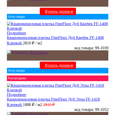
Купить дешевле
Хочу скидку
Подробнее
Кварцвиниловая плитка FineFloor Дуб Квебек FF-1408
Клеевой
2810 ₽
/ м2
код товара: 99-1039
В корзину
Купить дешевле
Хочу скидку
Распродажа
Подробнее
Кварцвиниловая плитка FineFloor Дуб Этна FF-1418
Клеевой
1888 ₽
/ м2
2810 ₽
код товара: 99-1052
В корзину