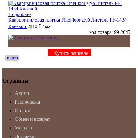
Подробнее
Кварцвиниловая плитка FineFloor Дуб Листаль FF-1434
Клеевой
2810 ₽
/ м2
код товара: 99-2645
В корзину
Купить дешевле
видео
видео
видео
видео
видео
видео
видео
видео
видео
видео
Страницы
Акции
Распродажи
Оплата
Обмен и возврат
Укладка
Доставка