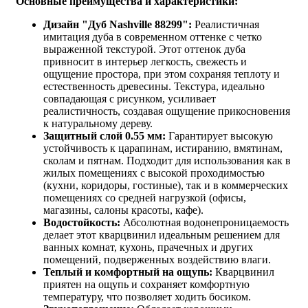
Основные преимущества и характеристики:
Дизайн "Дуб Nashville 88299":
Реалистичная
имитация дуба в современном оттенке с четко
выраженной текстурой. Этот оттенок дуба
привносит в интерьер легкость, свежесть и
ощущение простора, при этом сохраняя теплоту и
естественность древесины. Текстура, идеально
совпадающая с рисунком, усиливает
реалистичность, создавая ощущение прикосновения
к натуральному дереву.
Защитный слой 0.55 мм:
Гарантирует высокую
устойчивость к царапинам, истиранию, вмятинам,
сколам и пятнам. Подходит для использования как в
жилых помещениях с высокой проходимостью
(кухни, коридоры, гостиные), так и в коммерческих
помещениях со средней нагрузкой (офисы,
магазины, салоны красоты, кафе).
Водостойкость:
Абсолютная водонепроницаемость
делает этот кварцвинил идеальным решением для
ванных комнат, кухонь, прачечных и других
помещений, подверженных воздействию влаги.
Теплый и комфортный на ощупь:
Кварцвинил
приятен на ощупь и сохраняет комфортную
температуру, что позволяет ходить босиком.