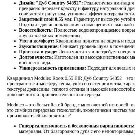
Дизайн "Дуб Country 54852":
Реалистичная имитация д
прекрасно передает красоту и фактуру натуральной дре
сочетается с рисунком, усиливая эффект натуральности
Защитный слой 0.55 мм:
Гарантирует высокую устойч
Подходит для использования в помещениях с высокой 
Водостойкость:
Полностью водонепроницаемое покрытие
других влажных помещениях.
Уют и комфорт:
Кварцвинил приятен на ощупь и подд
Звукопоглощение:
Снижает уровень шума в помещении
Простота в уходе:
Легко чистится и не требует специал
Долговечность:
Изготовлен из высококачественных ма
внешнего вида.
Универсальность применения:
Подходит для жилых и
Кварцвинил Moduleo Roots 0.55 EIR Дуб Country 54852 – это 
пространстве атмосферу тепла, уюта и гостеприимства, хара
текстуры древесины, теплого оттенка и высокой износостой
долговечного и привлекательного интерьера!
Moduleo – это бельгийский бренд с многолетней историей,
это симбиоз передовых технологий, экологически чистых мат
производителей кварцвинила?
Гиперреалистичность и бесконечная вариативность:
материалы. От благородного дуба с его неповторимым 