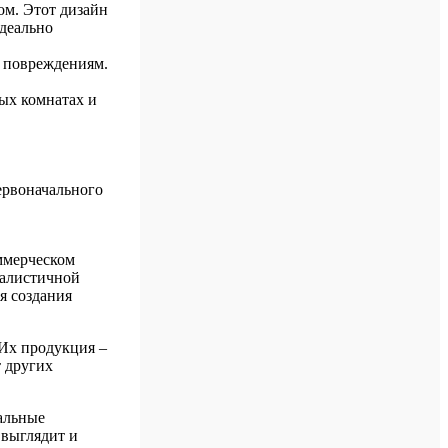
ом. Этот дизайн
идеально
м повреждениям.
ых комнатах и
ервоначального
оммерческом
еалистичной
я создания
 Их продукция –
т других
альные
 выглядит и