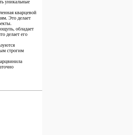
ать уникальные
ленная кварцевой
ям. Это делает
екты.
 ощупь, обладает
то делает его
ьзуются
мым строгим
варцвинила
таточно