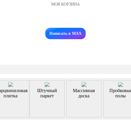
МОЯ КОРЗИНА
Заказать звонок
Написать в MAX
арцвиниловая
Штучный
Массивная
Пробковы
плитка
паркет
доска
полы