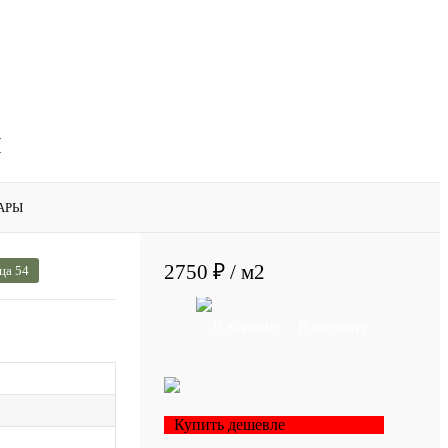
й
АРЫ
2750 ₽
/ м2
ца 54
В корзину
Купить дешевле