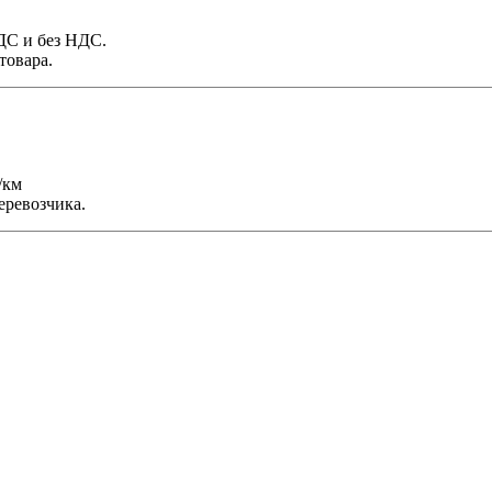
НДС и без НДС.
товара.
/км
еревозчика.