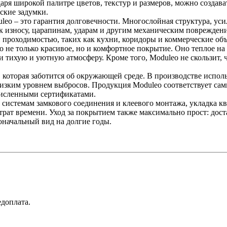
ря широкой палитре цветов, текстур и размеров, можно создав
ские задумки.
eo – это гарантия долговечности. Многослойная структура, уси
 износу, царапинам, ударам и другим механическим повреждени
проходимостью, таких как кухни, коридоры и коммерческие объ
о не только красивое, но и комфортное покрытие. Оно теплое на
тихую и уютную атмосферу. Кроме того, Moduleo не скользит, ч
 которая заботится об окружающей среде. В производстве испол
низким уровнем выбросов. Продукция Moduleo соответствует са
численными сертификатами.
истемам замкового соединения и клеевого монтажа, укладка к
трат времени. Уход за покрытием также максимально прост: дос
оначальный вид на долгие годы.
доплата.