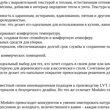
уба с выразительной текстурой и теплым, естественным оттенк
весины, добавляя в интерьер ощущение тепла и уюта. Текстура 
.
ивость к царапинам, истиранию, вдавливанию, пятнам и други
проходимостью.
, что делает его идеальным для использования в кухнях, ванн
ерживает комфортную температуру.
, создавая более спокойную и комфортную атмосферу.
ьных средств для уборки.
териалов, обеспечивающих долгий срок службы и сохранение п
 коммерческих помещений.
идеальный выбор для тех, кто хочет создать в своем доме или к
ктерную для деревенского или классического стиля. Сочетание р
кости делает это напольное покрытие превосходным решением дл
 известный своим инновационным подходом к производству LVT.
ериалов и безупречного дизайна. Но что же отличает Moduleo о
Moduleo превосходит конкурентов в умении имитировать натур
рисунком до холодного, величественного камня – каждая плитка