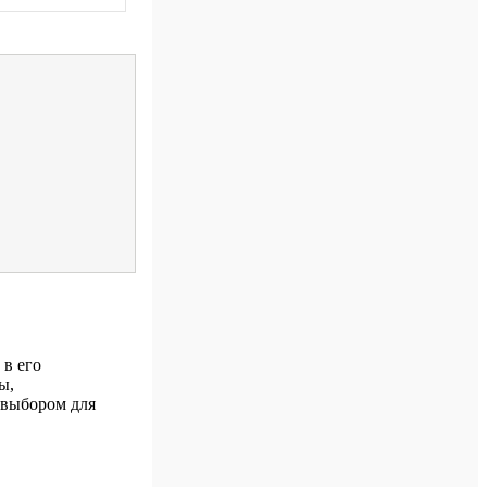
 в его
ы,
 выбором для