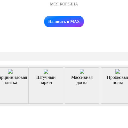
МОЯ КОРЗИНА
Заказать звонок
Написать в MAX
арцвиниловая
Штучный
Массивная
Пробковы
плитка
паркет
доска
полы