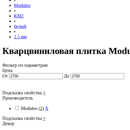
•
Moduleo
•
КМ2
•
белый
•
2.5 мм
Кварцвиниловая плитка Modu
Фильтр по параметрам
Цена
От
До
Подсказка свойства
×
Производитель
Moduleo
(2)
X
Подсказка свойства
×
Декор