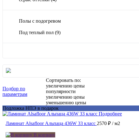
Полы с подогревом
Под теплый пол
(9)
Сортировать по:
увеличению цены
Подбор по
популярности
параметрам
увеличению цены
уменьшению цены
Подложка НПЭ в подарок
Подробнее
Ламинат Alsafloor Альпаца 436W 33 класс
2570 ₽
/ м2
В корзину