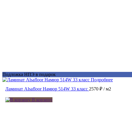
Подложка НПЭ в подарок
Подробнее
Ламинат Alsafloor Намюр 514W 33 класс
2570 ₽
/ м2
В корзину