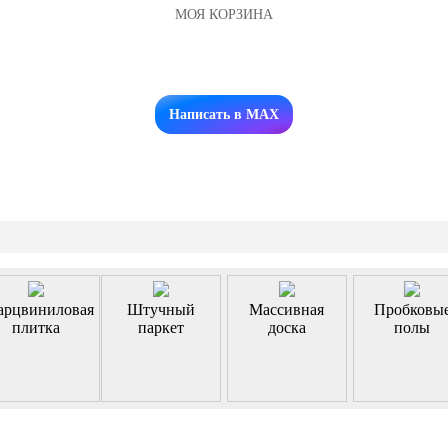
МОЯ КОРЗИНА
Заказать звонок
Написать в MAX
арцвиниловая
Штучный
Массивная
Пробковы
плитка
паркет
доска
полы