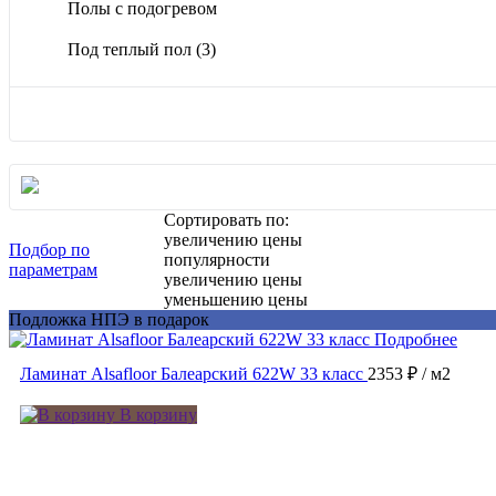
Полы с подогревом
Под теплый пол
(3)
Сортировать по:
увеличению цены
Подбор по
популярности
параметрам
увеличению цены
уменьшению цены
Подложка НПЭ в подарок
Подробнее
Ламинат Alsafloor Балеарский 622W 33 класс
2353 ₽
/ м2
В корзину