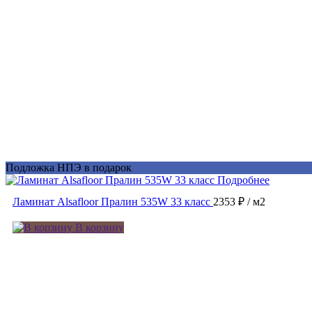
Подложка НПЭ в подарок
Подробнее
Ламинат Alsafloor Пралин 535W 33 класс
2353 ₽
/ м2
В корзину