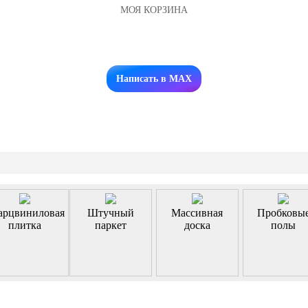
МОЯ КОРЗИНА
Заказать звонок
Написать в MAX
арцвиниловая
Штучный
Массивная
Пробковы
плитка
паркет
доска
полы