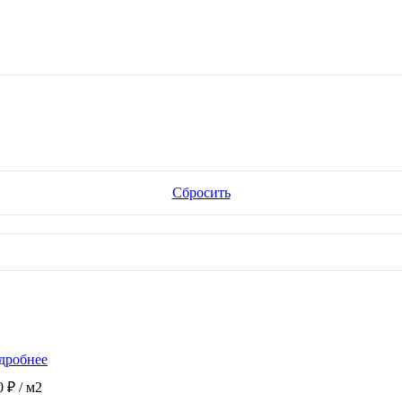
Сбросить
дробнее
0 ₽
/ м2