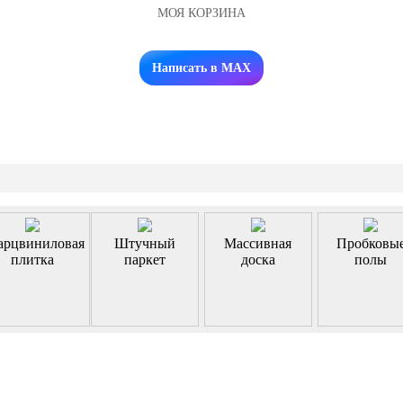
МОЯ КОРЗИНА
Заказать звонок
Написать в MAX
арцвиниловая
Штучный
Массивная
Пробковы
плитка
паркет
доска
полы