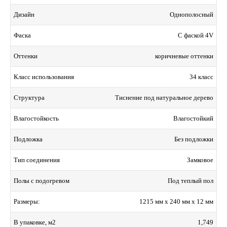
Однополосный
Дизайн
С фаской 4V
Фаска
коричневые оттенки
Оттенки
34 класс
Класс использования
Тиснение под натуральное дерево
Структура
Влагостойкий
Влагостойкость
Без подложки
Подложка
Замковое
Тип соединения
Под теплый пол
Полы с подогревом
1215 мм x 240 мм x 12 мм
Размеры:
1,749
В упаковке, м2