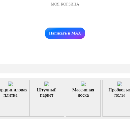
МОЯ КОРЗИНА
Заказать звонок
Написать в MAX
арцвиниловая
Штучный
Массивная
Пробковы
плитка
паркет
доска
полы