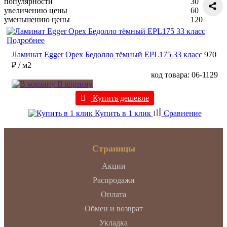
популярности
30
увеличению цены
60
уменьшению цены
120
Подробнее
Ламинат Egger Орех Бедолло тёмный EPL175 33 класс
970
₽
/ м2
код товара: 06-1129
В корзину
Купить дешевле
Купить в 1 клик
Сравнение
Страницы
Акции
Распродажи
Оплата
Обмен и возврат
Укладка