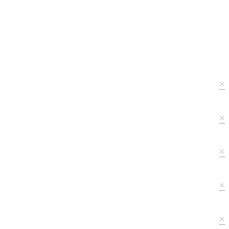
×
×
×
×
×