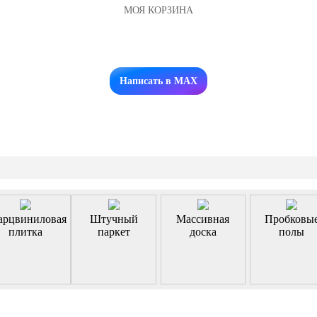
МОЯ КОРЗИНА
Заказать звонок
Написать в MAX
арцвиниловая
Штучный
Массивная
Пробковы
плитка
паркет
доска
полы