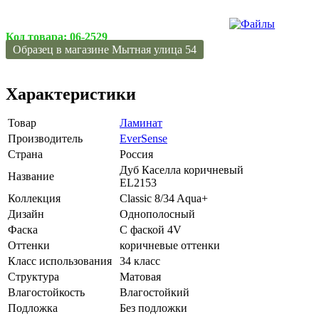
Код товара:
06-2529
Образец в магазине Мытная улица 54
Характеристики
Товар
Ламинат
Производитель
EverSense
Страна
Россия
Дуб Каселла коричневый
Название
EL2153
Коллекция
Classic 8/34 Aqua+
Дизайн
Однополосный
Фаска
С фаской 4V
Оттенки
коричневые оттенки
Класс использования
34 класс
Структура
Матовая
Влагостойкость
Влагостойкий
Подложка
Без подложки