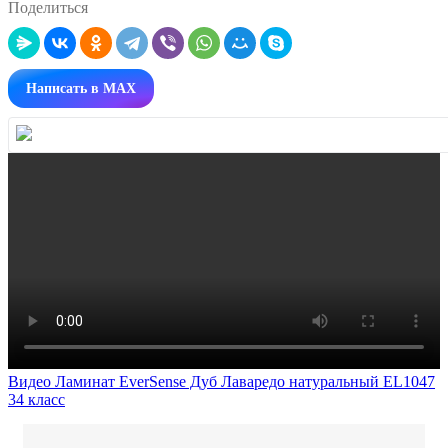
Поделиться
Написать в MAX
Видео Ламинат EverSense Дуб Лаваредо натуральный EL1047
34 класс