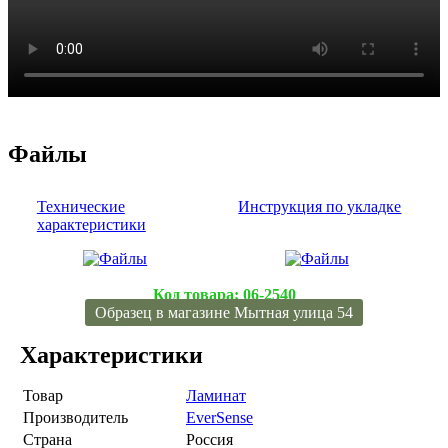
Файлы
Технические
Инструкция по укладке
характеристики
Код товара:
06-2540
Образец в магазине Мытная улица 54
Характеристики
Товар
Ламинат
Производитель
EverSense
Страна
Россия