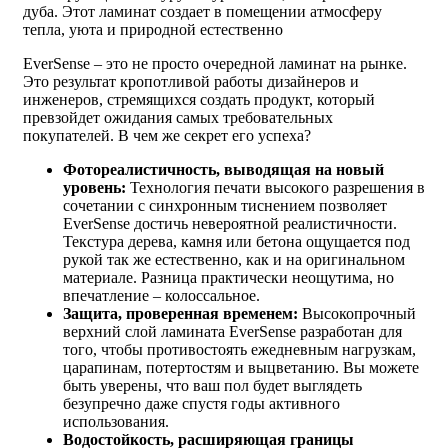
дуба. Этот ламинат создает в помещении атмосферу
тепла, уюта и природной естественно
EverSense – это не просто очередной ламинат на рынке.
Это результат кропотливой работы дизайнеров и
инженеров, стремящихся создать продукт, который
превзойдет ожидания самых требовательных
покупателей. В чем же секрет его успеха?
Фотореалистичность, выводящая на новый
уровень:
Технология печати высокого разрешения в
сочетании с синхронным тиснением позволяет
EverSense достичь невероятной реалистичности.
Текстура дерева, камня или бетона ощущается под
рукой так же естественно, как и на оригинальном
материале. Разница практически неощутима, но
впечатление – колоссальное.
Защита, проверенная временем:
Высокопрочный
верхний слой ламината EverSense разработан для
того, чтобы противостоять ежедневным нагрузкам,
царапинам, потертостям и выцветанию. Вы можете
быть уверены, что ваш пол будет выглядеть
безупречно даже спустя годы активного
использования.
Водостойкость, расширяющая границы