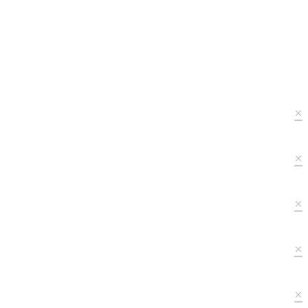
×
×
×
×
×