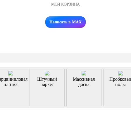
МОЯ КОРЗИНА
Заказать звонок
Написать в MAX
арцвиниловая
Штучный
Массивная
Пробковы
плитка
паркет
доска
полы