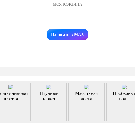
МОЯ КОРЗИНА
Заказать звонок
Написать в MAX
арцвиниловая
Штучный
Массивная
Пробковы
плитка
паркет
доска
полы