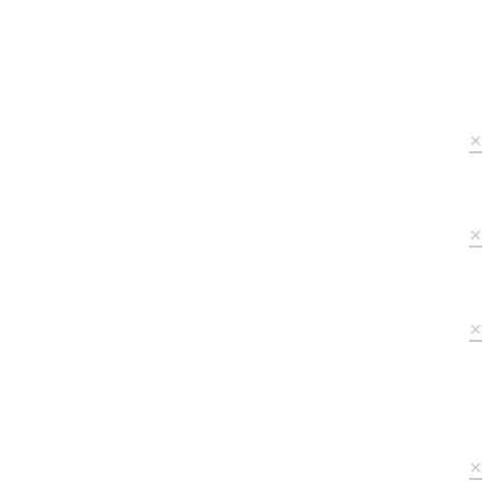
×
×
×
×