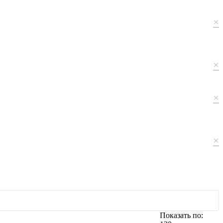
×
×
×
×
Показать по: