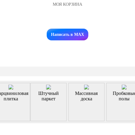
МОЯ КОРЗИНА
Заказать звонок
Написать в MAX
арцвиниловая
Штучный
Массивная
Пробковы
плитка
паркет
доска
полы