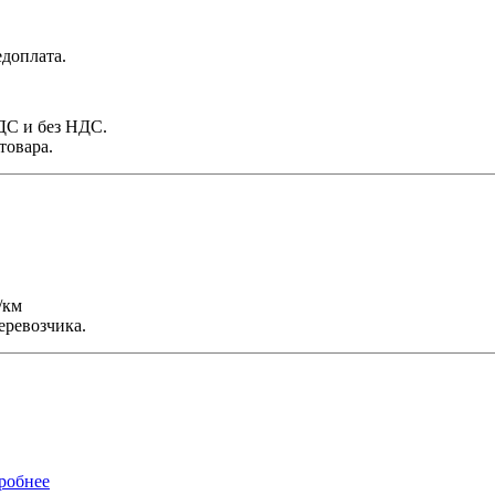
доплата.
НДС и без НДС.
товара.
/км
еревозчика.
робнее