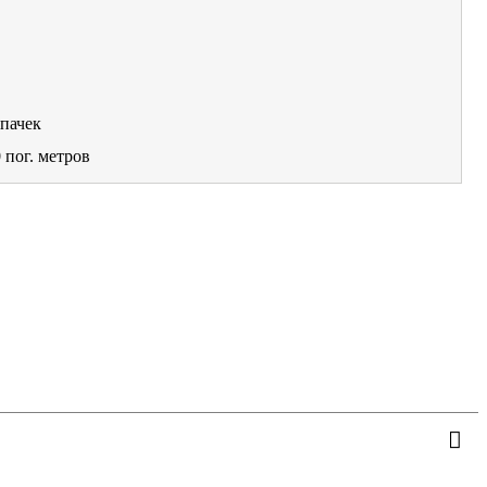
пачек
0
пог. метров