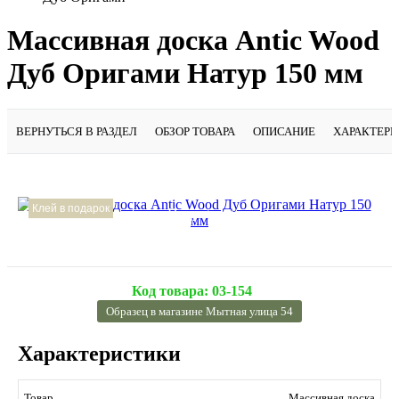
Массивная доска Antic Wood
Дуб Оригами Натур 150 мм
ВЕРНУТЬСЯ В РАЗДЕЛ
ОБЗОР ТОВАРА
ОПИСАНИЕ
ХАРАКТЕР
Клей в подарок
Подробнее
Код товара:
03-154
Образец в магазине Мытная улица 54
Характеристики
Массивная доска
Товар