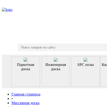
8 (495) 970-46-85
Паркетная
Инженерная
SPC полы
Кв
доска
доска
Главная страница
•
Массивная доска