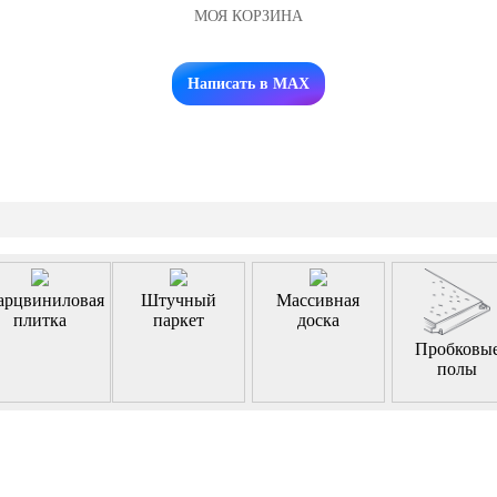
МОЯ КОРЗИНА
Заказать звонок
Написать в MAX
арцвиниловая
Штучный
Массивная
плитка
паркет
доска
Пробковы
полы