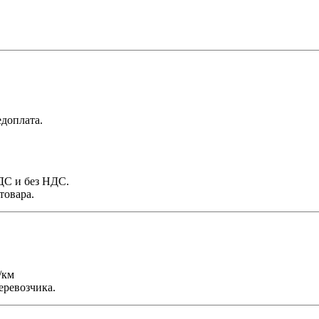
доплата.
НДС и без НДС.
товара.
/км
еревозчика.