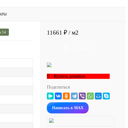
АРЫ
11661 ₽
/ м2
а 54
В корзину
Купить дешевле
Поделиться
Написать в MAX