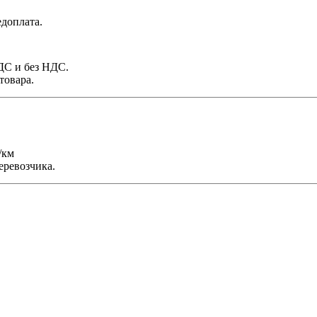
доплата.
НДС и без НДС.
товара.
/км
еревозчика.