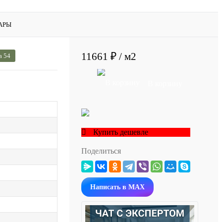
АРЫ
11661 ₽
/ м2
а 54
В корзину
Купить дешевле
Поделиться
Написать в MAX