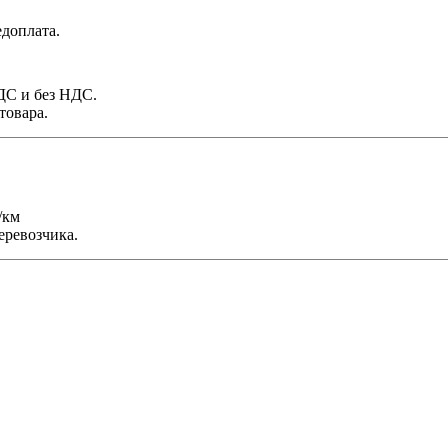
доплата.
НДС и без НДС.
товара.
/км
еревозчика.