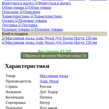
Вернуться в раздел
Обзор товара
Описание
Характеристики
Оплата
Доставка
Похожие товары
Клей в подарок
Подробнее
Подробнее
Код товара:
03-169
Образец в магазине Мытная улица 54
Характеристики
Товар
Массивная доска
Производитель
Antic Wood
Страна
Россия
Название
Дуб Тюдор
Коллекция
Патина
Сортировка
Натур
Покрытие
Под лаком