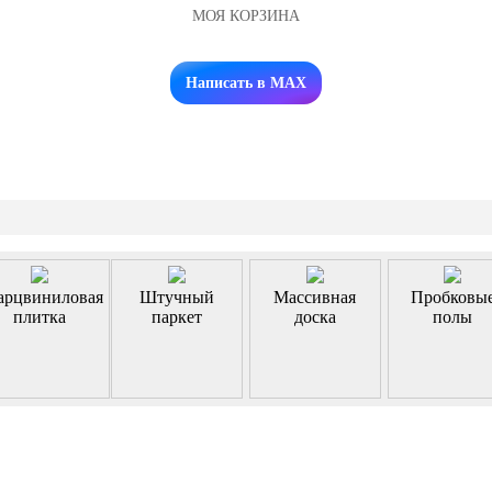
МОЯ КОРЗИНА
Заказать звонок
Написать в MAX
арцвиниловая
Штучный
Массивная
Пробковы
плитка
паркет
доска
полы