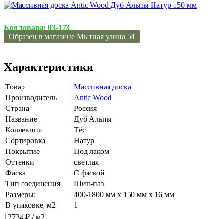
Код товара:
03-173
Образец в магазине Мытная улица 54
Характеристики
Товар
Массивная доска
Производитель
Antic Wood
Страна
Россия
Название
Дуб Альпы
Коллекция
Тёс
Сортировка
Натур
Покрытие
Под лаком
Оттенки
светлая
Фаска
С фаской
Тип соединения
Шип-паз
Размеры:
400-1800 мм x 150 мм x 16 мм
В упаковке, м2
1
12734 ₽
/ м2