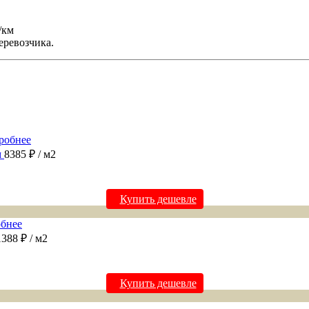
/км
еревозчика.
робнее
м
8385 ₽
/ м2
Купить дешевле
бнее
1388 ₽
/ м2
Купить дешевле