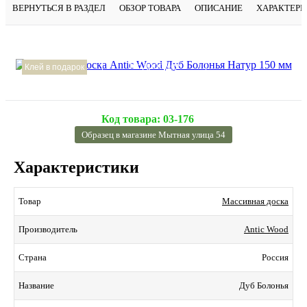
ВЕРНУТЬСЯ В РАЗДЕЛ
ОБЗОР ТОВАРА
ОПИСАНИЕ
ХАРАКТЕР
Подробнее
Клей в подарок
Код товара:
03-176
Образец в магазине Мытная улица 54
Характеристики
Массивная доска
Товар
Antic Wood
Производитель
Россия
Страна
Дуб Болонья
Название