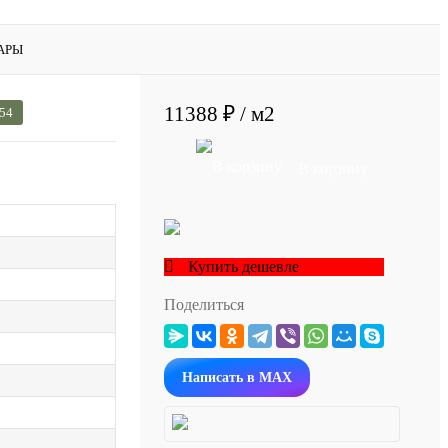
АРЫ
11388 ₽
/ м2
 54
В корзину
Купить дешевле
Поделиться
Написать в MAX