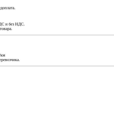
доплата.
НДС и без НДС.
товара.
/км
еревозчика.