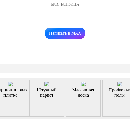
МОЯ КОРЗИНА
Заказать звонок
Написать в MAX
арцвиниловая
Штучный
Массивная
Пробковы
плитка
паркет
доска
полы