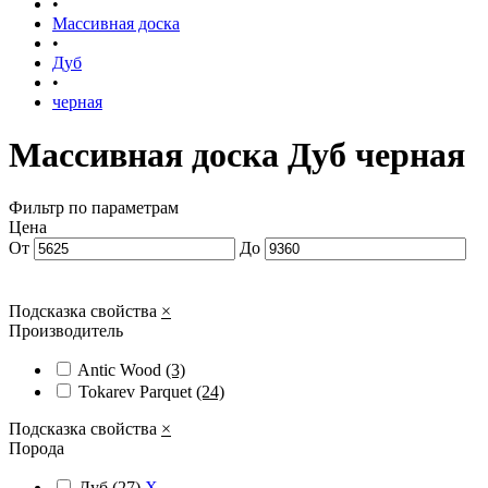
•
Массивная доска
•
Дуб
•
черная
Массивная доска Дуб черная
Фильтр по параметрам
Цена
От
До
Подсказка свойства
×
Производитель
Antic Wood
(3)
Tokarev Parquet
(24)
Подсказка свойства
×
Порода
Дуб
(27)
X