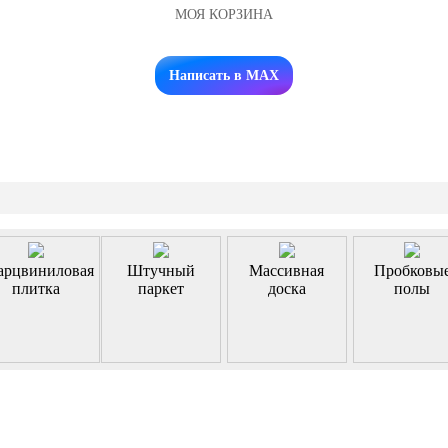
МОЯ КОРЗИНА
Заказать звонок
Написать в MAX
арцвиниловая
Штучный
Массивная
Пробковы
плитка
паркет
доска
полы