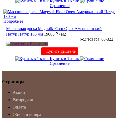
Купить в 1 клик
Сравнение
Подробнее
Массивная доска Magestik Floor Орех Американский
Натур Натур 180 мм
19065 ₽
/ м2
код товара: 03-322
В корзину
Купить дешевле
Купить в 1 клик
Сравнение
Страницы
Акции
Распродажи
Оплата
Обмен и возврат