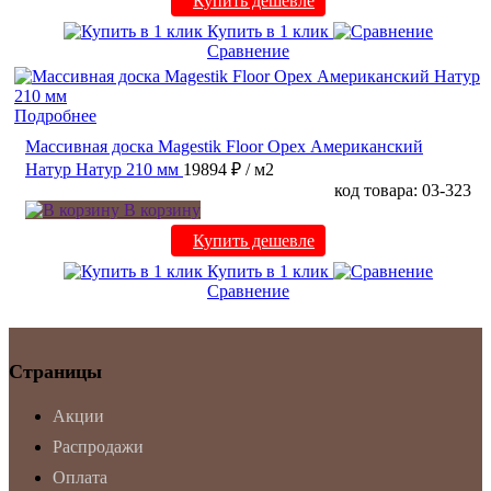
Купить дешевле
Купить в 1 клик
Сравнение
Подробнее
Массивная доска Magestik Floor Орех Американский
Натур Натур 210 мм
19894 ₽
/ м2
код товара: 03-323
В корзину
Купить дешевле
Купить в 1 клик
Сравнение
Страницы
Акции
Распродажи
Оплата