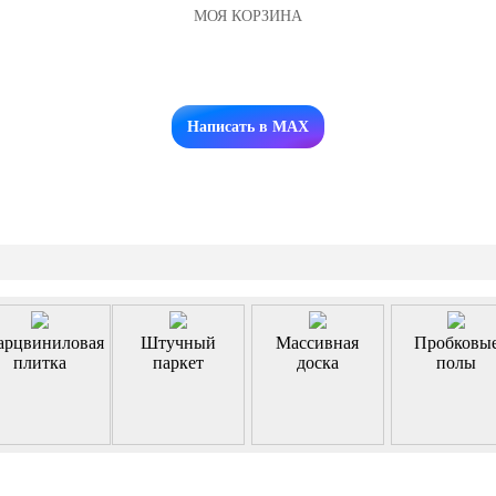
МОЯ КОРЗИНА
Заказать звонок
Написать в MAX
арцвиниловая
Штучный
Массивная
Пробковы
плитка
паркет
доска
полы